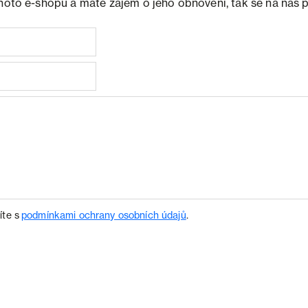
ohoto e-shopu a máte zájem o jeho obnovení, tak se na nás 
íte s
podmínkami ochrany osobních údajů
.