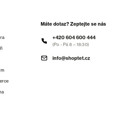
Máte dotaz? Zeptejte se nás
+420 604 600 444
ra
(Po - Pá 8 – 18:30)
ři
info@shoptet.cz
um
erce
na