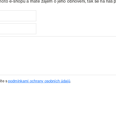
ohoto e-shopu a máte zájem o jeho obnovení, tak se na nás 
íte s
podmínkami ochrany osobních údajů
.