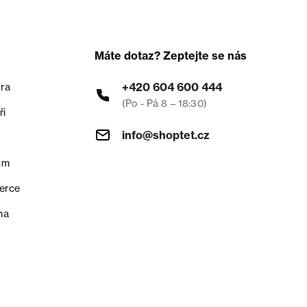
Máte dotaz? Zeptejte se nás
+420 604 600 444
ra
(Po - Pá 8 – 18:30)
ři
info@shoptet.cz
um
erce
na