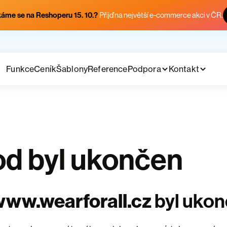
áme se na Reshoperu 15. 10.?
Přijď na největší e-commerce akci v ČR.
Funkce
Ceník
Šablony
Reference
Podpora
Kontakt
d byl ukončen
ww.wearforall.cz
byl uko