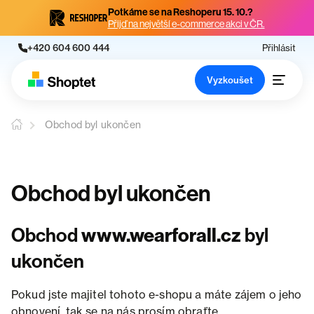
Potkáme se na Reshoperu 15. 10.?
Přijď na největší e-commerce akci v ČR.
+420 604 600 444
Přihlásit
Vyzkoušet
Obchod byl ukončen
Obchod byl ukončen
Obchod
www.wearforall.cz
byl
ukončen
Pokud jste majitel tohoto e-shopu a máte zájem o jeho
obnovení, tak se na nás prosím obraťte.