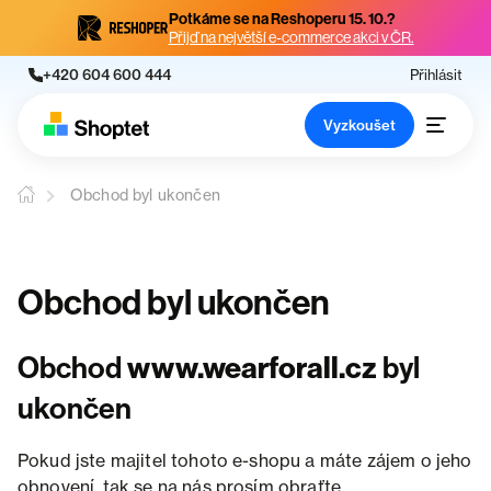
Potkáme se na Reshoperu 15. 10.?
Přijď na největší e-commerce akci v ČR.
+420 604 600 444
Přihlásit
Vyzkoušet
Obchod byl ukončen
Obchod byl ukončen
Obchod
www.wearforall.cz
byl
ukončen
Pokud jste majitel tohoto e-shopu a máte zájem o jeho
obnovení, tak se na nás prosím obraťte.