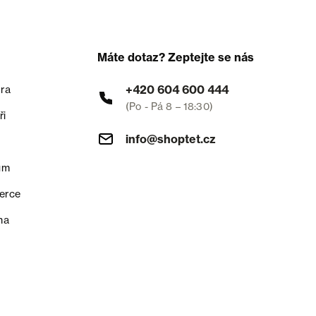
Máte dotaz? Zeptejte se nás
+420 604 600 444
ra
(Po - Pá 8 – 18:30)
ři
info@shoptet.cz
um
erce
na