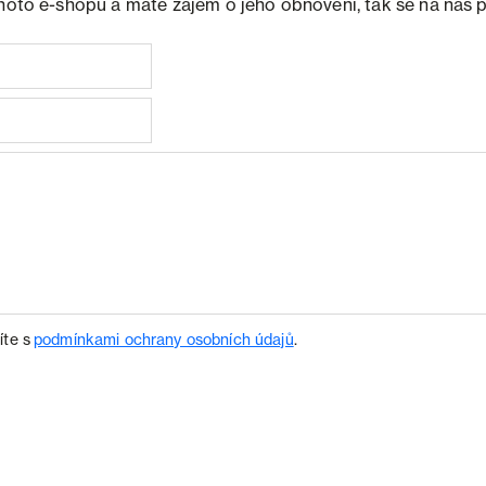
ohoto e-shopu a máte zájem o jeho obnovení, tak se na nás 
íte s
podmínkami ochrany osobních údajů
.