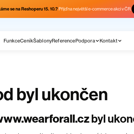
áme se na Reshoperu 15. 10.?
Přijď na největší e-commerce akci v ČR.
Funkce
Ceník
Šablony
Reference
Podpora
Kontakt
d byl ukončen
ww.wearforall.cz
byl uko