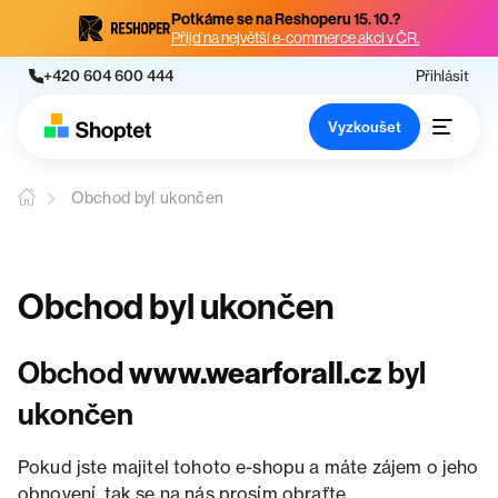
Potkáme se na Reshoperu 15. 10.?
Přijď na největší e-commerce akci v ČR.
+420 604 600 444
Přihlásit
Vyzkoušet
Obchod byl ukončen
Obchod byl ukončen
Obchod
www.wearforall.cz
byl
ukončen
Pokud jste majitel tohoto e-shopu a máte zájem o jeho
obnovení, tak se na nás prosím obraťte.