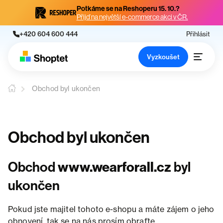
Potkáme se na Reshoperu 15. 10.?
Přijď na největší e-commerce akci v ČR.
+420 604 600 444
Přihlásit
Vyzkoušet
Obchod byl ukončen
Obchod byl ukončen
Obchod
www.wearforall.cz
byl
ukončen
Pokud jste majitel tohoto e-shopu a máte zájem o jeho
obnovení, tak se na nás prosím obraťte.