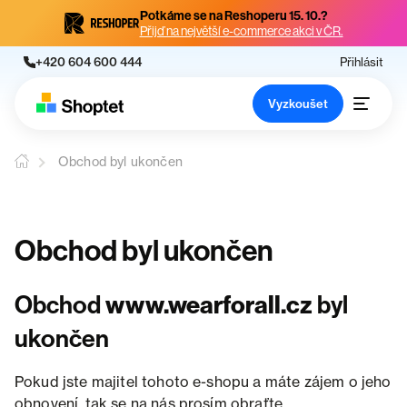
Potkáme se na Reshoperu 15. 10.?
Přijď na největší e-commerce akci v ČR.
+420 604 600 444
Přihlásit
Vyzkoušet
Obchod byl ukončen
Obchod byl ukončen
Obchod
www.wearforall.cz
byl
ukončen
Pokud jste majitel tohoto e-shopu a máte zájem o jeho
obnovení, tak se na nás prosím obraťte.