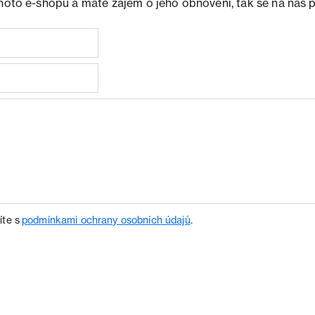
ohoto e-shopu a máte zájem o jeho obnovení, tak se na nás 
íte s
podmínkami ochrany osobních údajů
.