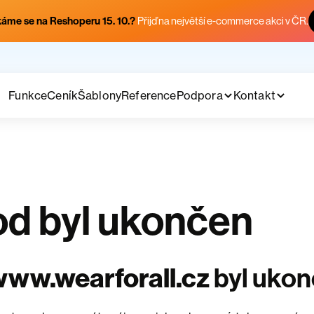
áme se na Reshoperu 15. 10.?
Přijď na největší e-commerce akci v ČR.
Funkce
Ceník
Šablony
Reference
Podpora
Kontakt
d byl ukončen
ww.wearforall.cz
byl uko