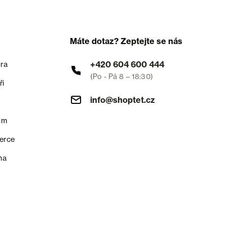
Máte dotaz? Zeptejte se nás
+420 604 600 444
ra
(Po - Pá 8 – 18:30)
ři
info@shoptet.cz
um
erce
na