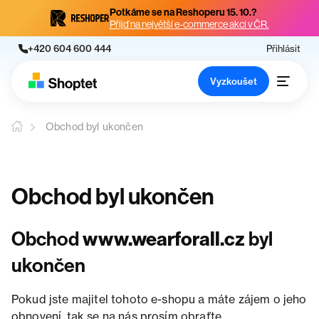
Potkáme se na Reshoperu 15. 10.?
Přijď na největší e-commerce akci v ČR.
+420 604 600 444
Přihlásit
Vyzkoušet
Obchod byl ukončen
Obchod byl ukončen
Obchod
www.wearforall.cz
byl
ukončen
Pokud jste majitel tohoto e-shopu a máte zájem o jeho
obnovení, tak se na nás prosím obraťte.