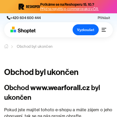
Potkáme se na Reshoperu 15. 10.?
Přijď na největší e-commerce akci v ČR.
+420 604 600 444
Přihlásit
Vyzkoušet
Obchod byl ukončen
Obchod byl ukončen
Obchod
www.wearforall.cz
byl
ukončen
Pokud jste majitel tohoto e-shopu a máte zájem o jeho
obnovení, tak se na nás prosím obraťte.