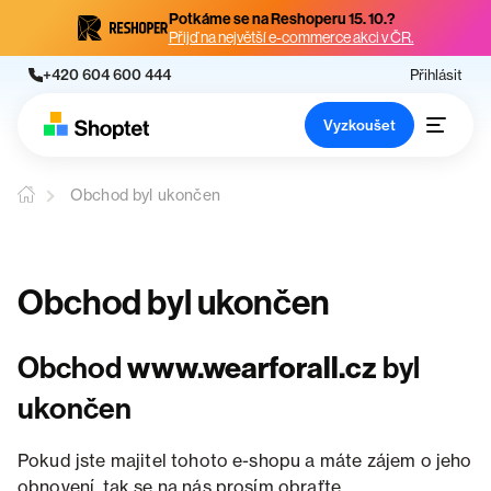
Potkáme se na Reshoperu 15. 10.?
Přijď na největší e-commerce akci v ČR.
+420 604 600 444
Přihlásit
Vyzkoušet
Obchod byl ukončen
Obchod byl ukončen
Obchod
www.wearforall.cz
byl
ukončen
Pokud jste majitel tohoto e-shopu a máte zájem o jeho
obnovení, tak se na nás prosím obraťte.