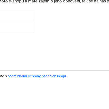
ohoto e-shopu a máte zájem o jeho obnovení, tak se na nás 
íte s
podmínkami ochrany osobních údajů
.