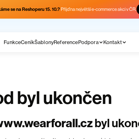
áme se na Reshoperu 15. 10.?
Přijď na největší e-commerce akci v ČR.
Funkce
Ceník
Šablony
Reference
Podpora
Kontakt
d byl ukončen
ww.wearforall.cz
byl uko