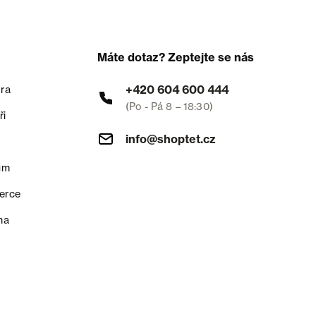
Máte dotaz? Zeptejte se nás
+420 604 600 444
ra
(Po - Pá 8 – 18:30)
ři
info@shoptet.cz
um
erce
na