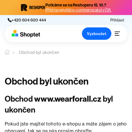
Potkáme se na Reshoperu 15. 10.?
Přijď na největší e-commerce akci v ČR.
+420 604 600 444
Přihlásit
Vyzkoušet
Obchod byl ukončen
Obchod byl ukončen
Obchod
www.wearforall.cz
byl
ukončen
Pokud jste majitel tohoto e-shopu a máte zájem o jeho
obnovení, tak se na nás prosím obraťte.