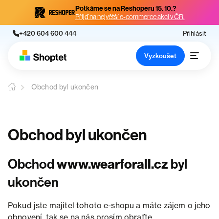
Potkáme se na Reshoperu 15. 10.?
Přijď na největší e-commerce akci v ČR.
+420 604 600 444
Přihlásit
Vyzkoušet
Obchod byl ukončen
Obchod byl ukončen
Obchod
www.wearforall.cz
byl
ukončen
Pokud jste majitel tohoto e-shopu a máte zájem o jeho
obnovení, tak se na nás prosím obraťte.