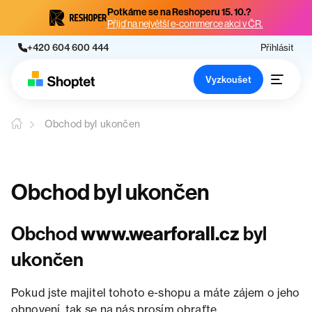
Potkáme se na Reshoperu 15. 10.?
Přijď na největší e-commerce akci v ČR.
+420 604 600 444
Přihlásit
Vyzkoušet
Obchod byl ukončen
Obchod byl ukončen
Obchod
www.wearforall.cz
byl
ukončen
Pokud jste majitel tohoto e-shopu a máte zájem o jeho
obnovení, tak se na nás prosím obraťte.