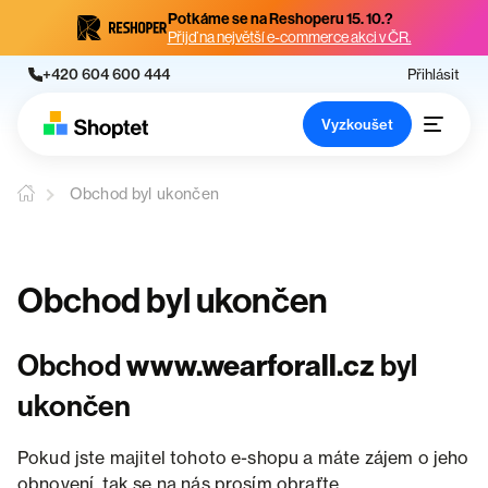
Potkáme se na Reshoperu 15. 10.?
Přijď na největší e-commerce akci v ČR.
+420 604 600 444
Přihlásit
Vyzkoušet
Obchod byl ukončen
Obchod byl ukončen
Obchod
www.wearforall.cz
byl
ukončen
Pokud jste majitel tohoto e-shopu a máte zájem o jeho
obnovení, tak se na nás prosím obraťte.