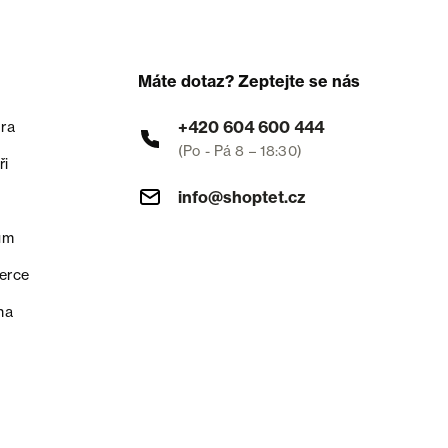
Máte dotaz? Zeptejte se nás
+420 604 600 444
ra
(Po - Pá 8 – 18:30)
ři
info@shoptet.cz
um
erce
na