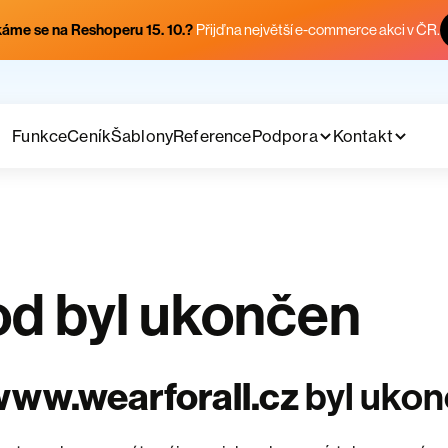
áme se na Reshoperu 15. 10.?
Přijď na největší e-commerce akci v ČR.
Funkce
Ceník
Šablony
Reference
Podpora
Kontakt
d byl ukončen
ww.wearforall.cz
byl uko