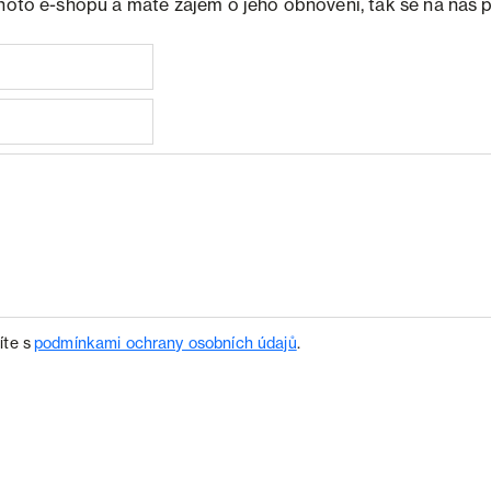
ohoto e-shopu a máte zájem o jeho obnovení, tak se na nás 
íte s
podmínkami ochrany osobních údajů
.