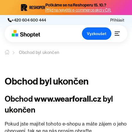
Potkáme se na Reshoperu 15. 10.?
Přijď na největší e-commerce akci v ČR.
+420 604 600 444
Přihlásit
Vyzkoušet
Obchod byl ukončen
Obchod byl ukončen
Obchod
www.wearforall.cz
byl
ukončen
Pokud jste majitel tohoto e-shopu a máte zájem o jeho
obnovení, tak se na nás prosím obraťte.