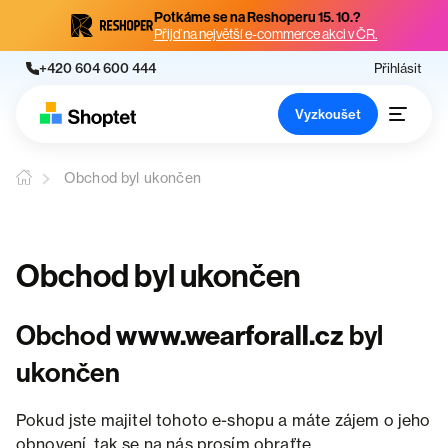
Potkáme se na Reshoperu 15. 10.?
Přijď na největší e-commerce akci v ČR.
+420 604 600 444
Přihlásit
Vyzkoušet
Obchod byl ukončen
Obchod byl ukončen
Obchod
www.wearforall.cz
byl
ukončen
Pokud jste majitel tohoto e-shopu a máte zájem o jeho
obnovení, tak se na nás prosím obraťte.