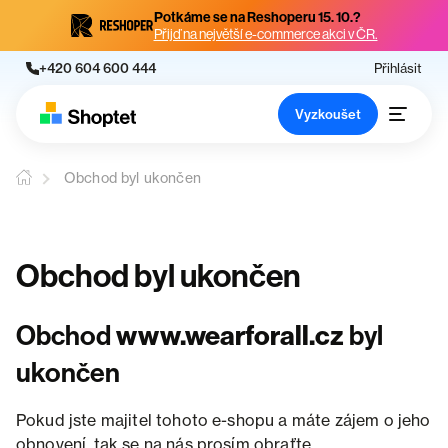
Potkáme se na Reshoperu 15. 10.?
Přijď na největší e-commerce akci v ČR.
+420 604 600 444
Přihlásit
Vyzkoušet
Obchod byl ukončen
Obchod byl ukončen
Obchod
www.wearforall.cz
byl
ukončen
Pokud jste majitel tohoto e-shopu a máte zájem o jeho
obnovení, tak se na nás prosím obraťte.