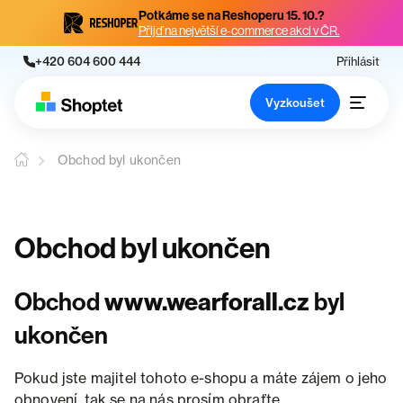
Potkáme se na Reshoperu 15. 10.?
Přijď na největší e-commerce akci v ČR.
+420 604 600 444
Přihlásit
Vyzkoušet
Obchod byl ukončen
Obchod byl ukončen
Obchod
www.wearforall.cz
byl
ukončen
Pokud jste majitel tohoto e-shopu a máte zájem o jeho
obnovení, tak se na nás prosím obraťte.