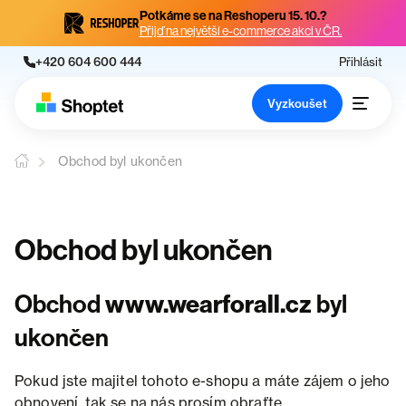
Potkáme se na Reshoperu 15. 10.?
Přijď na největší e-commerce akci v ČR.
+420 604 600 444
Přihlásit
Vyzkoušet
Obchod byl ukončen
Obchod byl ukončen
Obchod
www.wearforall.cz
byl
ukončen
Pokud jste majitel tohoto e-shopu a máte zájem o jeho
obnovení, tak se na nás prosím obraťte.