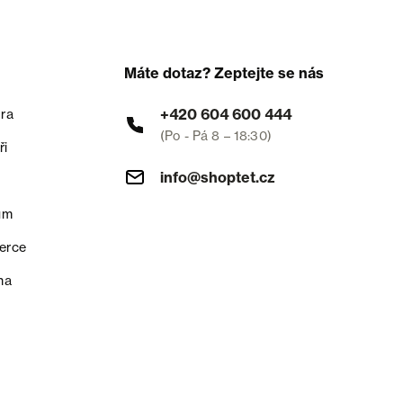
Máte dotaz? Zeptejte se nás
+420 604 600 444
ra
(Po - Pá 8 – 18:30)
ři
info@shoptet.cz
um
erce
na