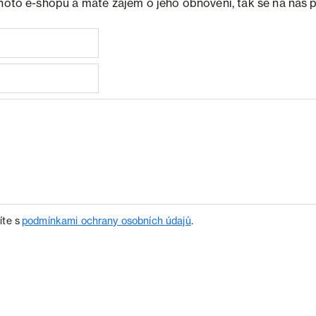
ohoto e-shopu a máte zájem o jeho obnovení, tak se na nás 
íte s
podmínkami ochrany osobních údajů
.