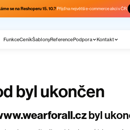
áme se na Reshoperu 15. 10.?
Přijď na největší e-commerce akci v ČR.
Funkce
Ceník
Šablony
Reference
Podpora
Kontakt
d byl ukončen
ww.wearforall.cz
byl uko